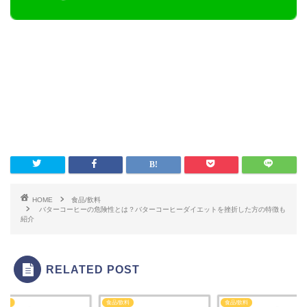
HOME
食品/飲料
バターコーヒーの危険性とは？バターコーヒーダイエットを挫折した方の特徴も
紹介
RELATED POST
/飲料
食品/飲料
食品/飲料