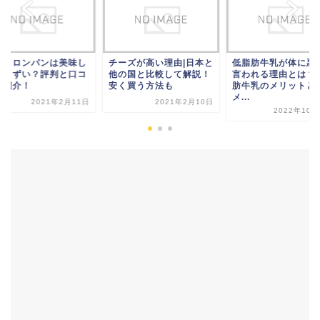
湾メロンパンは美味し
チーズが高い理由|日本と
低脂肪牛乳が体に悪
？まずい？評判と口コ
他の国と比較して解説！
言われる理由とは？
を紹介！
安く買う方法も
肪牛乳のメリットと
メ...
2021年2月11日
2021年2月10日
2022年10月