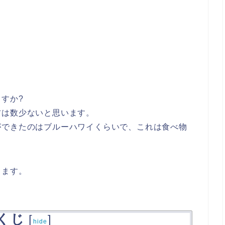
すか?
材は数少ないと思います。
ができたのはブルーハワイくらいで、これは食べ物
きます。
くじ
[
]
hide