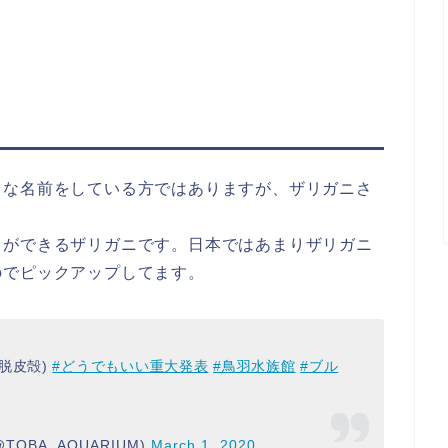
うな名前をしている方ではありますが、ザリガニさ
とができるザリガニです。日本ではあまりザリガニ
のでピックアップしてます。
脱皮殻)
#どうでもいい重大発表
#鳥羽水族館
#ブル
TOBA_AQUARIUM)
March 1, 2020