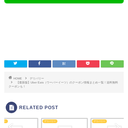
HOME
デリバリー
【最新版】Uber Eats（ウーバーイーツ）のクーポン情報まとめ一覧！送料無料
クーポンも！
RELATED POST
バリー
デリバリー
デリバリー