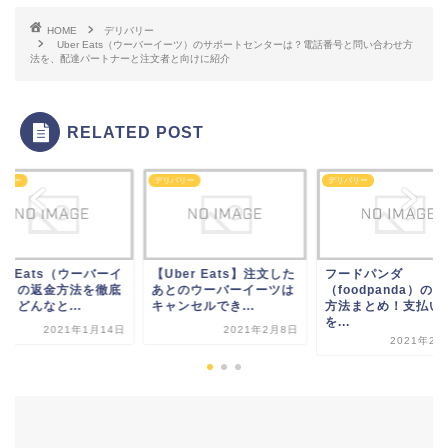
HOME
デリバリー
Uber Eats（ウーバーイーツ）のサポートセンターは？電話番号と問い合わせ方
法を、配達パートナーと注文者と向けに紹介
RELATED POST
バリー
デリバリー
デリバリー
er Eats（ウーバーイ
【Uber Eats】注文した
フードパンダ
ツ）の返金方法を徹底
あとのウーバーイーツは
（foodpanda）の
！どんなと...
キャンセルでき...
方法まとめ！支払い
を...
2021年1月14日
2021年2月8日
2021年2月